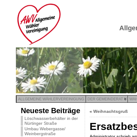
Allge
ALLGEMEINE WÄHLERVEREINIGUNG
DER GEMEINDERAT
WAH
Neueste Beiträge
«
Weihnachtsgruß
Löschwasserbehälter in der
Ersatzbe
Nürtinger Straße
Umbau Webergasse/
Weinbergstraße
Administrator schrieb a