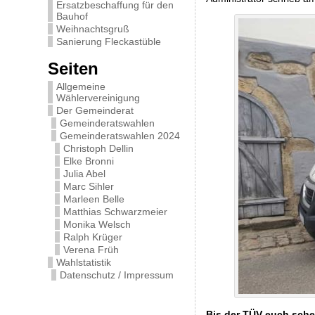
Ersatzbeschaffung für den
Bauhof
Weihnachtsgruß
Sanierung Fleckastüble
Seiten
Allgemeine
Wählervereinigung
Der Gemeinderat
Gemeinderatswahlen
Gemeinderatswahlen 2024
Christoph Dellin
Elke Bronni
Julia Abel
Marc Sihler
Marleen Belle
Matthias Schwarzmeier
Monika Welsch
Ralph Krüger
Verena Früh
Wahlstatistik
Datenschutz / Impressum
Bis der TÜV euch sche