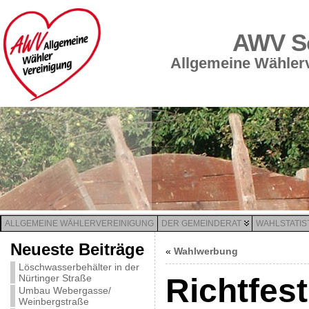
AWV Sc
Allgemeine Wählerv
ALLGEMEINE WÄHLERVEREINIGUNG
DER GEMEINDERAT
WAHLSTATIS
Neueste Beiträge
«
Wahlwerbung
Löschwasserbehälter in der
Nürtinger Straße
Richtfest
Umbau Webergasse/
Weinbergstraße