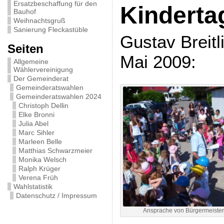
Ersatzbeschaffung für den
Kinderta
Bauhof
Weihnachtsgruß
Sanierung Fleckastüble
Gustav Breitl
Seiten
Mai 2009:
Allgemeine
Wählervereinigung
Der Gemeinderat
Gemeinderatswahlen
Gemeinderatswahlen 2024
Christoph Dellin
Elke Bronni
Julia Abel
Marc Sihler
Marleen Belle
Matthias Schwarzmeier
Monika Welsch
Ralph Krüger
Verena Früh
Wahlstatistik
Datenschutz / Impressum
Ansprache von Bürgermeiste