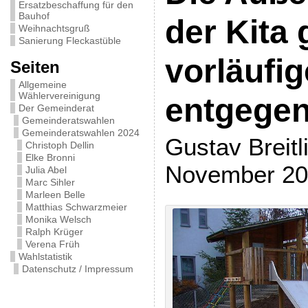
Ersatzbeschaffung für den
Bauhof
der Kita
Weihnachtsgruß
Sanierung Fleckastüble
vorläufi
Seiten
Allgemeine
Wählervereinigung
entgege
Der Gemeinderat
Gemeinderatswahlen
Gemeinderatswahlen 2024
Gustav Breitl
Christoph Dellin
Elke Bronni
November 20
Julia Abel
Marc Sihler
Marleen Belle
Matthias Schwarzmeier
Monika Welsch
Ralph Krüger
Verena Früh
Wahlstatistik
Datenschutz / Impressum